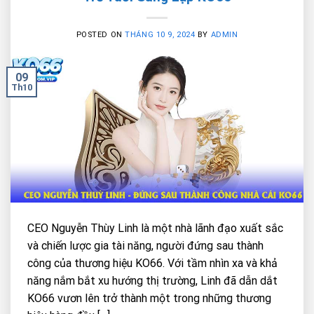
POSTED ON
THÁNG 10 9, 2024
BY
ADMIN
09
Th10
CEO Nguyễn Thùy Linh là một nhà lãnh đạo xuất sắc
và chiến lược gia tài năng, người đứng sau thành
công của thương hiệu KO66. Với tầm nhìn xa và khả
năng nắm bắt xu hướng thị trường, Linh đã dẫn dắt
KO66 vươn lên trở thành một trong những thương