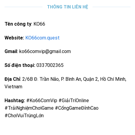
THÔNG TIN LIÊN HỆ
Tên công ty
: KO66
Website:
KO66com.quest
Gmail
:
ko66comvip@gmail.com
Số điện thoại:
0337002365
Địa Chỉ
: 2/6B Đ. Trần Não, P. Bình An, Quận 2, Hồ Chí Minh,
Vietnam
Hashtag:
#Ko66ComVip #GiảiTríOnline
#TrảiNghiệmChơiGame #CổngGameĐỉnhCao
#ChơiVuiTrúngLớn