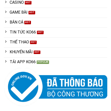
CASINO
GAME BÀI
BẮN CÁ
TIN TỨC KO66
THỂ THAO
KHUYẾN MÃI
TẢI APP KO66