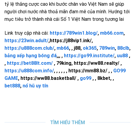
tỷ lệ thắng cược cao khi bước chân vào Việt Nam sẽ giúp
người chơi nước nhà thoả mãn đam mê của mình. Hướng tới
mục tiêu trở thành nhà cái Số 1 Việt Nam trong tương lai
Link truy cập nhà cái:
https://789win1.blog/
,
mb66.com
,
https://23win.adult/
,
https://j88vip1.ink/,
https://u888com.club/
,
mb66
, , j88,
ok365
,
789win
,
88clb
,
bảng xếp hạng bóng đá
,,,
,
https://go99.institute/
,
uu88
,
,
https://bet88lt.com/
,
79king, https://ww88.realty/ ,
https://u888com.info/
, , ,
, , , https://mm88.bz/ , ,
GO99
GAME
, https://ww88.basketball/ ,
go99
, , 8kbet, ,
bet888
,
nổ hũ uy tín
TÌM HIỂU THÊM