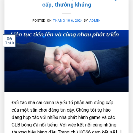
cấp, thưởng khủng
POSTED ON
THÁNG 10 6, 2024
BY
ADMIN
06
Th10
Đối tác nhà cái chính là yếu tố phản ánh đẳng cấp
của một sân chơi đáng tin cậy. Chúng tôi tự hào
đang hợp tác với nhiều nhà phát hành game và các
CLB bóng đá nổi tiếng. Với việc kết nối cùng những
thương hiệu hàng đầu Trang chủ KO66 cam kết sẽ […]