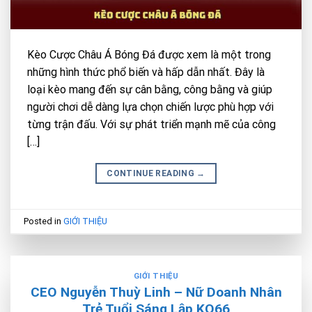
Kèo Cược Châu Á Bóng Đá được xem là một trong
những hình thức phổ biến và hấp dẫn nhất. Đây là
loại kèo mang đến sự cân bằng, công bằng và giúp
người chơi dễ dàng lựa chọn chiến lược phù hợp với
từng trận đấu. Với sự phát triển mạnh mẽ của công
[…]
CONTINUE READING
→
Posted in
GIỚI THIỆU
GIỚI THIỆU
CEO Nguyễn Thuỳ Linh – Nữ Doanh Nhân
Trẻ Tuổi Sáng Lập KO66