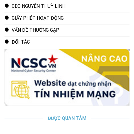
CEO NGUYỄN THUỲ LINH
GIẤY PHÉP HOẠT ĐỘNG
VẤN ĐỀ THƯỞNG GẶP
ĐỐI TÁC
ĐƯỢC QUAN TÂM