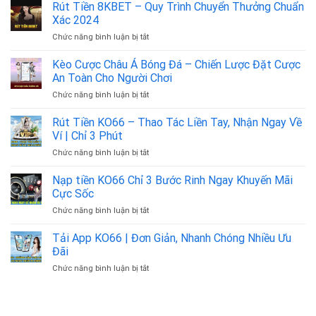
Ký
Rút Tiền 8KBET – Quy Trình Chuyển Thưởng Chuẩn
23WIN
Xác 2024
–
Chức năng bình luận bị tắt
ở
Hoàn
Rút
Thành
Tiền
Kèo Cược Châu Á Bóng Đá – Chiến Lược Đặt Cược
Chỉ
8KBET
Trong
An Toàn Cho Người Chơi
–
3
Chức năng bình luận bị tắt
ở
Quy
Bước
Kèo
Trình
Đơn
Cược
Rút Tiền KO66 – Thao Tác Liền Tay, Nhận Ngay Về
Chuyển
Giản
Châu
Thưởng
Ví | Chỉ 3 Phút
Á
Chuẩn
Chức năng bình luận bị tắt
ở
Bóng
Xác
Rút
Đá
2024
Tiền
Nạp tiền KO66 Chỉ 3 Bước Rinh Ngay Khuyến Mãi
–
KO66
Chiến
Cực Sốc
–
Lược
Chức năng bình luận bị tắt
ở
Thao
Đặt
Nạp
Tác
Cược
tiền
Tải App KO66 | Đơn Giản, Nhanh Chóng Nhiều Ưu
Liền
An
KO66
Tay,
Đãi
Toàn
Chỉ
Nhận
Cho
Chức năng bình luận bị tắt
ở
3
Ngay
Người
Tải
Bước
Về
Chơi
App
Rinh
Ví
KO66
Ngay
|