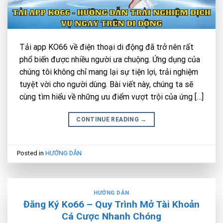
Tải app KO66 về điện thoại di động đã trở nên rất
phổ biến được nhiều người ưa chuộng. Ứng dụng của
chúng tôi không chỉ mang lại sự tiện lợi, trải nghiệm
tuyệt vời cho người dùng. Bài viết này, chúng ta sẽ
cùng tìm hiểu về những ưu điểm vượt trội của ứng […]
CONTINUE READING
→
Posted in
HƯỚNG DẪN
HƯỚNG DẪN
Đăng Ký Ko66 – Quy Trình Mở Tài Khoản
Cá Cược Nhanh Chóng