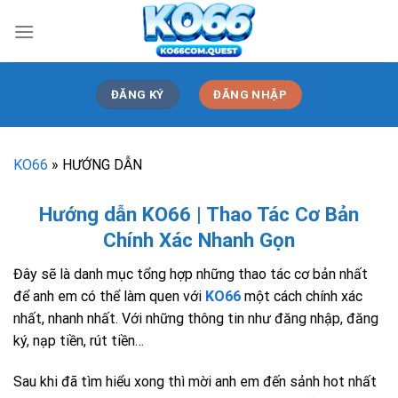
Skip
to
content
ĐĂNG KÝ
ĐĂNG NHẬP
KO66
»
HƯỚNG DẪN
Hướng dẫn KO66 | Thao Tác Cơ Bản
Chính Xác Nhanh Gọn
Đây sẽ là danh mục tổng hợp những thao tác cơ bản nhất
để anh em có thể làm quen với
KO66
một cách chính xác
nhất, nhanh nhất. Với những thông tin như đăng nhập, đăng
ký, nạp tiền, rút tiền…
Sau khi đã tìm hiểu xong thì mời anh em đến sảnh hot nhất