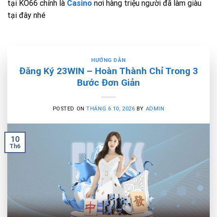
tại KO66 chính là
Casino
nơi hàng triệu người đã làm giàu
tại đây nhé
HƯỚNG DẪN
Đăng Ký 23WIN – Hoàn Thành Chỉ Trong 3
Bước Đơn Giản
POSTED ON
THÁNG 6 10, 2026
BY
ADMIN
10
Th6