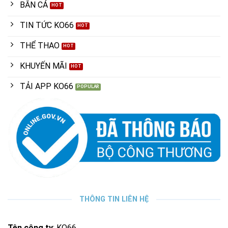
BẮN CÁ
TIN TỨC KO66
THỂ THAO
KHUYẾN MÃI
TẢI APP KO66
THÔNG TIN LIÊN HỆ
Tên công ty
: KO66