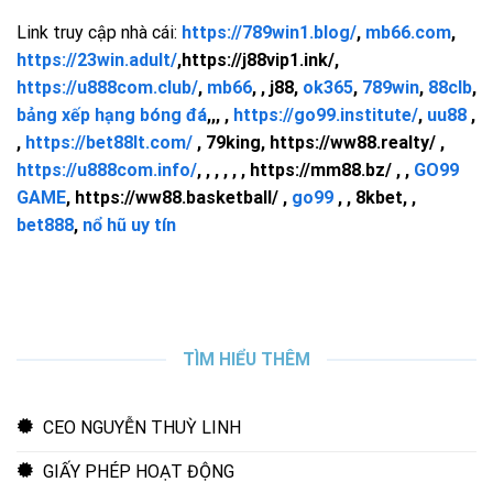
Link truy cập nhà cái:
https://789win1.blog/
,
mb66.com
,
https://23win.adult/
,
https://j88vip1.ink/,
https://u888com.club/
,
mb66
, , j88,
ok365
,
789win
,
88clb
,
bảng xếp hạng bóng đá
,,,
,
https://go99.institute/
,
uu88
,
,
https://bet88lt.com/
,
79king, https://ww88.realty/ ,
https://u888com.info/
, , ,
, , , https://mm88.bz/ , ,
GO99
GAME
, https://ww88.basketball/ ,
go99
, , 8kbet, ,
bet888
,
nổ hũ uy tín
TÌM HIỂU THÊM
CEO NGUYỄN THUỲ LINH
GIẤY PHÉP HOẠT ĐỘNG