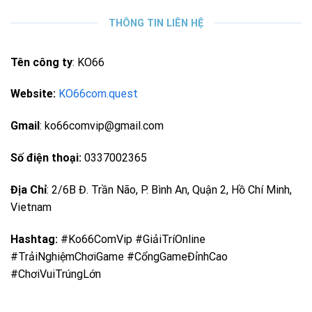
THÔNG TIN LIÊN HỆ
Tên công ty
: KO66
Website:
KO66com.quest
Gmail
:
ko66comvip@gmail.com
Số điện thoại:
0337002365
Địa Chỉ
: 2/6B Đ. Trần Não, P. Bình An, Quận 2, Hồ Chí Minh,
Vietnam
Hashtag:
#Ko66ComVip #GiảiTríOnline
#TrảiNghiệmChơiGame #CổngGameĐỉnhCao
#ChơiVuiTrúngLớn