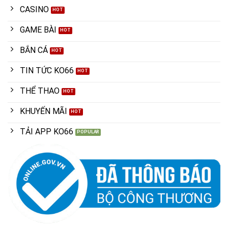
CASINO
GAME BÀI
BẮN CÁ
TIN TỨC KO66
THỂ THAO
KHUYẾN MÃI
TẢI APP KO66