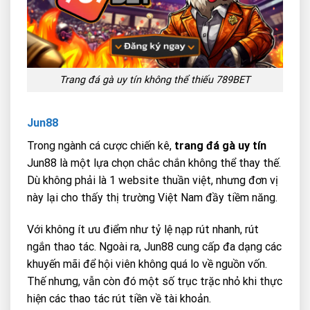
Trang đá gà uy tín không thể thiếu 789BET
Jun88
Trong ngành cá cược chiến kê,
trang đá gà uy tín
Jun88 là một lựa chọn chắc chắn không thể thay thế.
Dù không phải là 1 website thuần việt, nhưng đơn vị
này lại cho thấy thị trường Việt Nam đầy tiềm năng.
Với không ít ưu điểm như tỷ lệ nạp rút nhanh, rút
ngắn thao tác. Ngoài ra, Jun88 cung cấp đa dạng các
khuyến mãi để hội viên không quá lo về nguồn vốn.
Thế nhưng, vẫn còn đó một số trục trặc nhỏ khi thực
hiện các thao tác rút tiền về tài khoản.