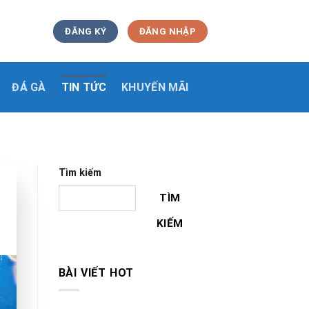
ĐĂNG KÝ
ĐĂNG NHẬP
ĐÁ GÀ
TIN TỨC
KHUYẾN MÃI
Tìm kiếm
TÌM
KIẾM
BÀI VIẾT HOT