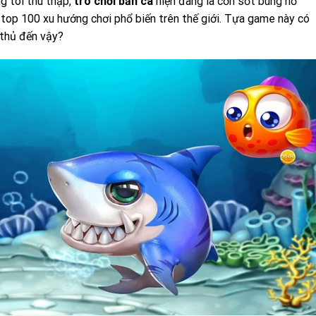
g tôi thu thập,
trò chơi bắn cá
hiện đang là cơn sốt bùng nổ
top 100 xu hướng chơi phổ biến trên thế giới. Tựa game này có
 thủ đến vậy?