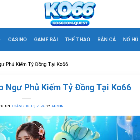
CASINO
GAME BÀI
THỂ THAO
BẮN CÁ
NỔ HŨ
Ngư Phủ Kiếm Tỷ Đồng Tại Ko66
úp Ngư Phủ Kiếm Tỷ Đồng Tại Ko66
ED ON
THÁNG 10 13, 2024
BY
ADMIN