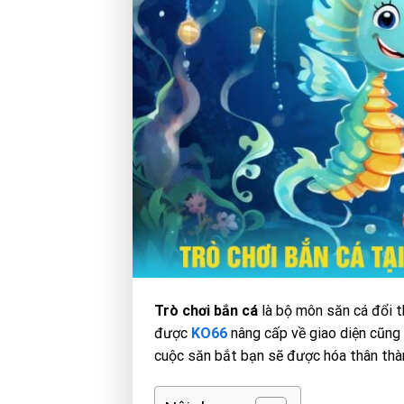
Trò chơi bắn cá
là bộ môn săn cá đổi 
được
KO66
nâng cấp về giao diện cũng 
cuộc săn bắt bạn sẽ được hóa thân thàn