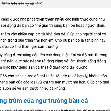
Điểm hấp dẫn người chơi
y càng được nhà phát triển thêm nhiều các hình thức cũng như
 sôi động để bạn có thể giải trí cùng bạn bè hoặc người thân.
thêm vào nhiều cấp độ từ khó đến dễ. Giúp cho người chơi có
hán trong quá trình trải nghiệm. Cho dù bạn có là tân binh hay
ều đều có thể tham gia săn thưởng.
gày càng được nâng cấp lên các dòng hiện đại và độ sát thương
 trở nên cực sắc nét và rõ ràng cùng với âm thanh sống động.
m giác như đang săn cá thật ở giữa lòng đại dương.
O66 cho sảnh cược đã cải thiện tốc độ ra cá hợp lý, không còn
năng bắn của các loại vũ khí trở nên mượt mà hơn. Giúp cho quá
ợc suôn sẻ và săn được nhiều cá khủng.
ông trùm của ngư trường bắn cá