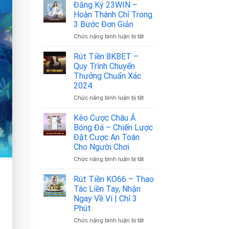
Đăng Ký 23WIN –
Hoàn Thành Chỉ Trong
3 Bước Đơn Giản
Chức năng bình luận bị tắt
ở
Đăng
Ký
Rút Tiền 8KBET –
23WIN
Quy Trình Chuyển
–
Thưởng Chuẩn Xác
Hoàn
2024
Thành
Chỉ
Chức năng bình luận bị tắt
ở
Trong
Rút
3
Tiền
Kèo Cược Châu Á
Bước
8KBET
Bóng Đá – Chiến Lược
Đơn
–
Đặt Cược An Toàn
Giản
Quy
Cho Người Chơi
Trình
Chuyển
Chức năng bình luận bị tắt
ở
Thưởng
Kèo
Chuẩn
Cược
Rút Tiền KO66 – Thao
Xác
Châu
Tác Liền Tay, Nhận
2024
Á
Ngay Về Ví | Chỉ 3
Bóng
Phút
Đá
–
Chức năng bình luận bị tắt
ở
Chiến